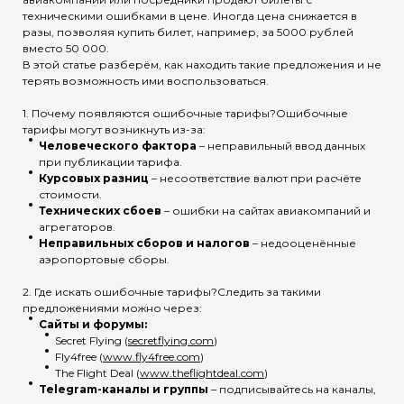
техническими ошибками в цене. Иногда цена снижается в
разы, позволяя купить билет, например, за 5000 рублей
вместо 50 000.
В этой статье разберём, как находить такие предложения и не
терять возможность ими воспользоваться.
1. Почему появляются ошибочные тарифы?Ошибочные
тарифы могут возникнуть из-за:
Человеческого фактора
– неправильный ввод данных
при публикации тарифа.
Курсовых разниц
– несоответствие валют при расчёте
стоимости.
Технических сбоев
– ошибки на сайтах авиакомпаний и
агрегаторов.
Неправильных сборов и налогов
– недооценённые
аэропортовые сборы.
2. Где искать ошибочные тарифы?Следить за такими
предложениями можно через:
Сайты и форумы:
Secret Flying (
secretflying.com
)
Fly4free (
www.fly4free.com
)
The Flight Deal (
www.theflightdeal.com
)
Telegram-каналы и группы
– подписывайтесь на каналы,