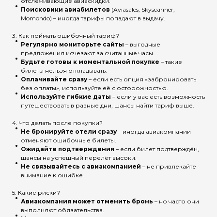
отслеживающие авиаскидки.
Поисковики авиабилетов
(Aviasales, Skyscanner,
Momondo) – иногда тарифы попадают в выдачу.
3. Как поймать ошибочный тариф?
Регулярно мониторьте сайты
– выгодные
предложения исчезают за считанные часы.
Будьте готовы к моментальной покупке
– такие
билеты нельзя откладывать.
Оплачивайте сразу
– если есть опция «забронировать
без оплаты», используйте её с осторожностью.
Используйте гибкие даты
– если у вас есть возможность
путешествовать в разные дни, шансы найти тариф выше.
4. Что делать после покупки?
Не бронируйте отели сразу
– иногда авиакомпании
отменяют ошибочные билеты.
Ожидайте подтверждения
– если билет подтверждён,
шансы на успешный перелёт высоки.
Не связывайтесь с авиакомпанией
– не привлекайте
внимание к ошибке.
5. Какие риски?
Авиакомпания может отменить бронь
– но часто они
выполняют обязательства.